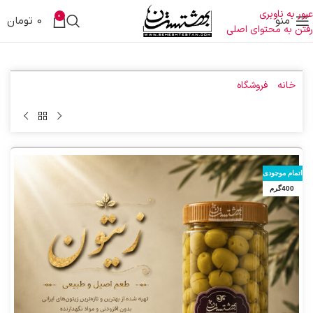
عبور به ناوبری
0
منو
0
تومان
رفتن به محتوای اصلی
خانه
»
فروشگاه
»
زیتون شکسته 400 گرمی
اتمام موجودی
400گرم