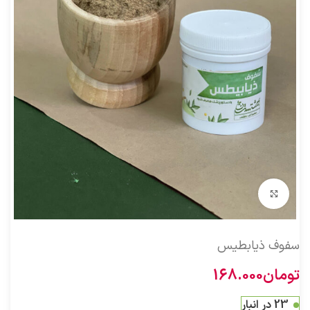
بزرگنمایی تصویر
سفوف ذیابطیس
تومان
168.000
23 در انبار