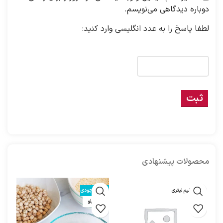
دوباره دیدگاهی می‌نویسم.
لطفا پاسخ را به عدد انگلیسی وارد کنید:
هفده − 5 =
محصولات پیشنهادی
یک و نیم لیتری
اتمام موجودی
اتمام
نیم کیلو
600 گر