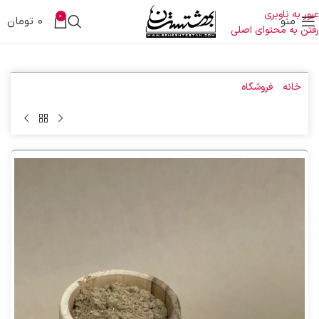
عبور به ناوبری
0
منو
0
تومان
رفتن به محتوای اصلی
خانه
»
فروشگاه
»
سفوف ذیابطیس