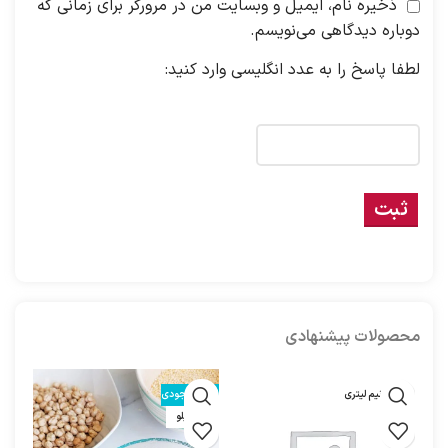
ذخیره نام، ایمیل و وبسایت من در مرورگر برای زمانی که
دوباره دیدگاهی می‌نویسم.
لطفا پاسخ را به عدد انگلیسی وارد کنید:
هفده − شش =
محصولات پیشنهادی
یک و نیم لیتری
اتمام موجودی
اتمام
نیم کیلو
600 گر