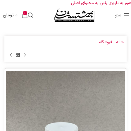
عبور به ناوبری
رفتن به محتوای اصلی
0
منو
0
تومان
خانه
»
فروشگاه
»
کپسول حبس طمث