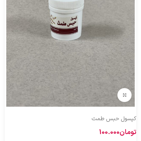
بزرگنمایی تصویر
کپسول حبس طمث
تومان
100.000