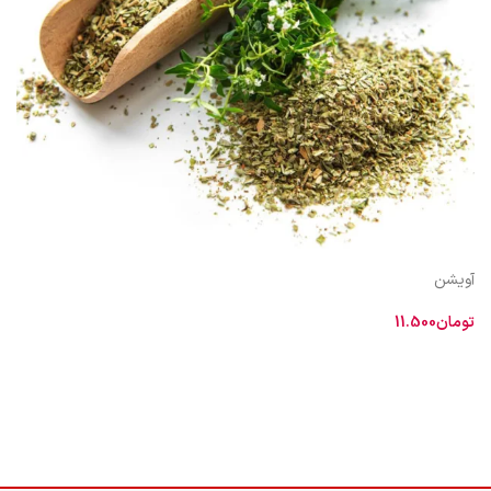
آویشن
تومان
11.500
اطلاعات بیشتر
اویشن از نظر طبيعت نسبتا گرم و خشك است. آویشن گياهى است علفى يكساله
با برگ هايى به رنگ سبز خاكسترى باريك و دراز و متقابل پوشيده از تار. گلهاى آن
كوچك سفيد يا سرخ تيره است.