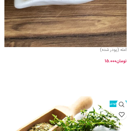
آمله (پودر شده)
تومان
15.000
افزودن به سبد خرید
از نظر طبيعت طبق رأى حكماى طب سنتى سرد و خشك است خواص : قابض و
مقوى است و براى ازدياد حافظه و حدت ذهن و تفريح قلب مفيد است. اشخاص
سردمزاج براى تعديل سردى آن بهتر است با عسل يا دارچين يا مصطكى بخورند
ولى براى اشخاص گرم‏ مزاج تعديل آن ضرورتى ندارد و به تنهايى آثار نيكوى آن را
ظاهر مى‏ سازد. آمله در
تقويت-قلب
بسيار مؤثر است
اتمام موجودی