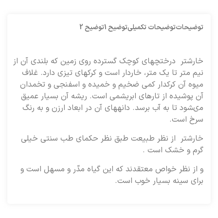
توضیحات
توضیحات تکمیلی
توضیح 1
توضیح 2
خارشتر درختچه‏اى كوچك گسترده روى زمين كه بلندى آن از
نيم متر تا يك متر، خاردار است و كركهاى تيزى دارد. غلاف
ميوه آن كركدار كمى ضخيم و خميده و اسفنجى و تخمدان
آن پوشيده از تارهاى ابريشمى است. ريشه آن بسيار عميق
مى‏شود تا به آب برسد. دانه‏هاى آن در ابعاد ارزن و به رنگ
سرخ است.
خارشتر از نظر طبيعت طبق نظر حكماى طب سنتى خيلى
گرم و خشك است .
و از نظر خواص معتقدند كه اين گياه مدّر و مسهل است و
براى سينه بسيار خوب است.