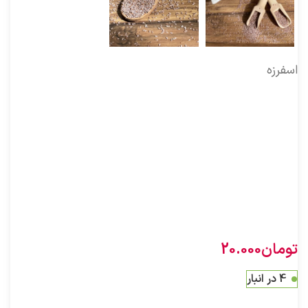
اسفرزه
طبیعت بذر اسفرزه‏ يا اسپرزه سرد وتر است.
اسفرزه دانه‏اى است لعاب‏ زا و خوردن لعاب آن موجب تسكين
حرارت و تشنگى مى ‏باشد
و براى تب هاى گرم، غليان خون و ناراحتى و خشونت سينه و
حلق و زبان و سردرد و زخم روده و رفع يبوست روده‏ ها كه منشاء
آن علل صفراوى يا عوارض حاصله از خوردن داروهاى گرم باشد،
بسيار مفيد است.
تومان
20.000
4 در انبار