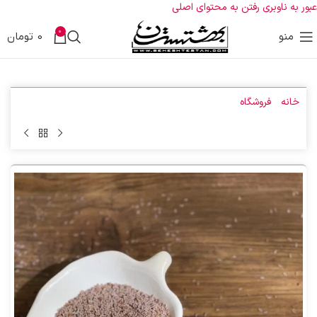
عبور به ناوبری
رفتن به محتوای اصلی
0
منو
0
تومان
خانه
»
فروشگاه
»
اسفرزه