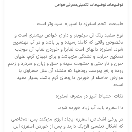
توضیحات
توضیحات تکمیلی
معرفی
خواص
طبیعت تخم اسفرزه‏ يا اسپرزه سرد وتر است .
نوع سفيد رنگ آن مرغوبتر و داراى خواص بيشترى است و
بخصوص وقتى كه كاملا رسيده و پر باشد و در آب ته‏نشين
شود. اسفرزه دانه‏اى است لعاب‏زا و خوردن لعاب آن موجب
تسكين حرارت و تشنگى مى‏باشد و براى تبهاى گرم، غليان
خون و ناراحتى و خشونت سينه و حلق و زبان و سردرد و زخم
روده و رفع يبوست روده‏ها كه منشاء آن علل صفراوى يا
عوارض حاصله از خوردن داروهاى گرم باشد، بسيار مفيد
است.
نكات احتياط آميز در مصرف اسفرزه
با اسفرزه‏ بايد آب زياد خورده شود.
در برخى اشخاص اسفرزه‏ ايجاد الرژى مى‏كند پس اشخاصى
كه اشكال تنفسى آلرژيك دارند و پس از خوردن اسفرزه‏ اين