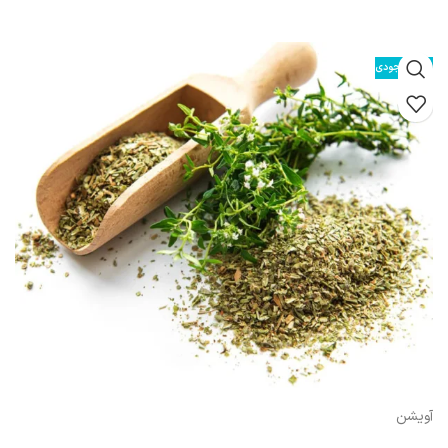
سردمزاج براى تعديل سردى آن بهتر است با عسل يا دارچين يا مصطكى بخورند
ولى براى اشخاص گرم‏ مزاج تعديل آن ضرورتى ندارد و به تنهايى آثار نيكوى آن را
ظاهر مى‏ سازد. آمله در
تقويت-قلب
بسيار مؤثر است
اتمام موجودی
آویشن