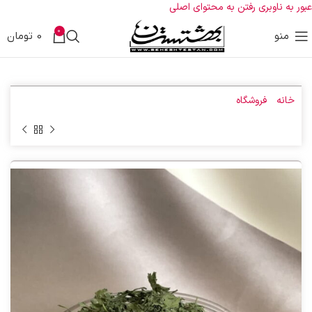
عبور به ناوبری
رفتن به محتوای اصلی
0
منو
0
تومان
خانه
»
فروشگاه
»
برگ کاسنی