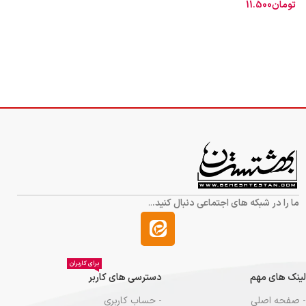
تومان
11.500
اطلاعات بیشتر
اویشن از نظر طبيعت نسبتا گرم و خشك است. آویشن گياهى است علفى يكساله
با برگ هايى به رنگ سبز خاكسترى باريك و دراز و متقابل پوشيده از تار. گلهاى آن
كوچك سفيد يا سرخ تيره است.
ما را در شبکه های اجتماعی دنبال کنید.
..
برای کاربران
لینک های مهم
دسترسی های کاربر
- صفحه اصلی
- حساب کاربری