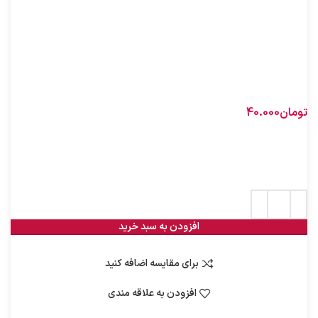
1- 5/ 0 متر
برگذهاى آنكه از يك طرف كركذدار است
گلهاى آن آبى و دانه ‏هاى آن فندقه كوچك دراز 4 وجهى
خاكسترى است.
تومان
40.000
42 در انبار
افزودن به سبد خرید
برای مقایسه اضافه کنید
افزودن به علاقه مندی