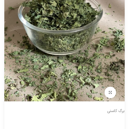
بزرگنمایی تصویر
برگ کاسنی
کاسنى گياهى است پايا ساقه‏ هاى آن در مورد صحرايى آن كوتاه