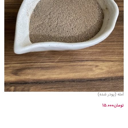
آمله (پودر شده)
تومان
15.000
افزودن به سبد خرید
از نظر طبيعت طبق رأى حكماى طب سنتى سرد و خشك است خواص : قابض و
مقوى است و براى ازدياد حافظه و حدت ذهن و تفريح قلب مفيد است. اشخاص