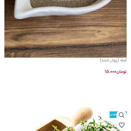
آمله (پودر شده)
تومان
15.000
افزودن به سبد خرید
از نظر طبيعت طبق رأى حكماى طب سنتى سرد و خشك است خواص : قابض و
مقوى است و براى ازدياد حافظه و حدت ذهن و تفريح قلب مفيد است. اشخاص
سردمزاج براى تعديل سردى آن بهتر است با عسل يا دارچين يا مصطكى بخورند
ولى براى اشخاص گرم‏ مزاج تعديل آن ضرورتى ندارد و به تنهايى آثار نيكوى آن را
ظاهر مى‏ سازد. آمله در
تقويت-قلب
بسيار مؤثر است
اتمام موجودی