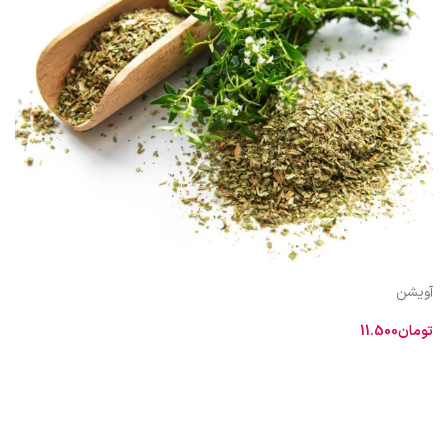
آویشن
تومان
11.500
اطلاعات بیشتر
اویشن از نظر طبيعت نسبتا گرم و خشك است. آویشن گياهى است علفى يكساله
با برگ هايى به رنگ سبز خاكسترى باريك و دراز و متقابل پوشيده از تار. گلهاى آن
كوچك سفيد يا سرخ تيره است.