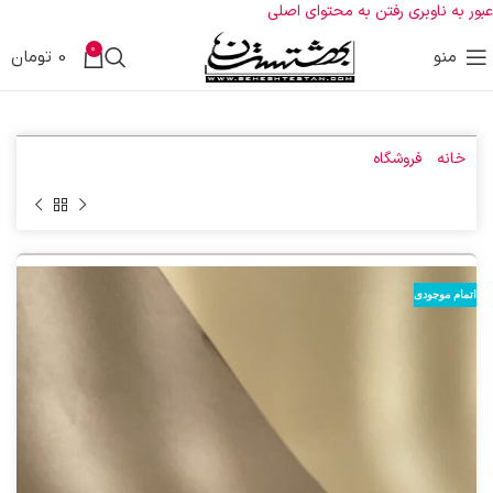
عبور به ناوبری
رفتن به محتوای اصلی
0
منو
0
تومان
خانه
»
فروشگاه
»
شنبلیله خشک شده
اتمام موجودی