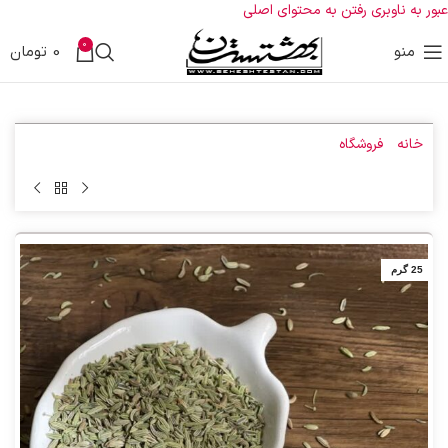
عبور به ناوبری
رفتن به محتوای اصلی
0
منو
0
تومان
خانه
»
فروشگاه
»
بذر رازیانه
25 گرم