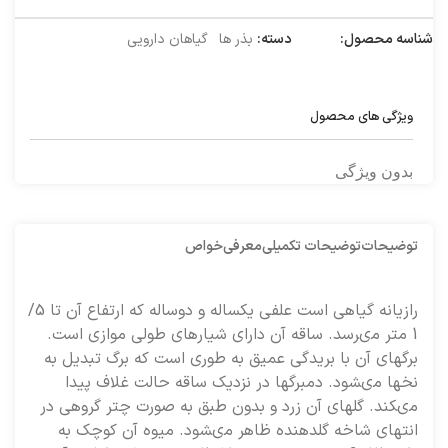
شناسه محصول:
1000003
دسته:
بذر ها
,
گیاهان دارویی
ویژگی های محصول
بدون ویژگی
توضیحات
توضیحات تکمیلی
معرفی
خواص
رازيانه گياهى است علفى يكساله و دوساله كه ارتفاع آن تا 5/
1 متر مى‏رسد. ساقه آن داراى شيارهاى طولى موازى است.
برگهاى آن با بريدگى عميق به طورى است كه برگ تبديل به
نخها مى‏شود. دمبرگها در نزديك ساقه حالت غلاف پيدا
مى‏كند. گلهاى آن زرد و بدون طبق به صورت چتر گروهى در
انتهاى شاخه گل‏دهنده ظاهر مى‏شود. ميوه آن كوچك به