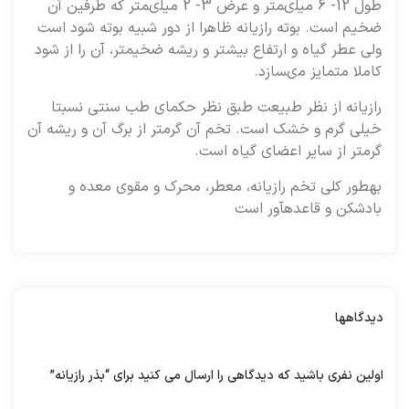
طول 12- 6 ميلى‏متر و عرض 3- 2 ميلى‏متر كه طرفين آن
ضخيم است. بوته رازيانه ظاهرا از دور شبيه بوته شود است
ولى عطر گياه و ارتفاع بيشتر و ريشه ضخيم‏تر، آن را از شود
كاملا متمايز مى‏سازد.
رازيانه از نظر طبيعت طبق نظر حكماى طب سنتى نسبتا
خيلى گرم و خشك است. تخم آن گرمتر از برگ آن و ريشه آن
گرمتر از ساير اعضاى گياه است.
به‏طور كلى تخم رازيانه، معطر، محرك و مقوى معده و
بادشكن و قاعده‏آور است
دیدگاهها
هیچ دیدگاهی برای این محصول نوشته نشده است.
اولین نفری باشید که دیدگاهی را ارسال می کنید برای “بذر رازیانه”