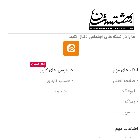
ما را در شبکه های اجتماعی دنبال کنید.
..
برای کاربران
لینک های مهم
دسترسی های کاربر
- صفحه اصلی
- حساب کاربری
- فروشگاه
- سبد خرید
- وبلاگ
- تماس با ما
اطلاعات مهم