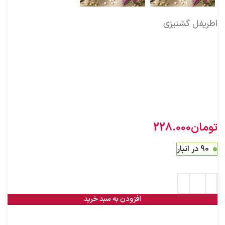
اطریفل گشنیزی
خواص
:
تقویت مغز و معده
پاکسازی گوارش از فضولات
تقویت اعضای عصبی بدن
مانع صعود بخارات به مغز
رفع سردرد ناشی از بخارات معده
تومان
228.000
90 در انبار
افزودن به سبد خرید