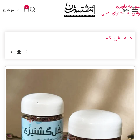
عبور به ناوبری
0
منو
0
تومان
رفتن به محتوای اصلی
خانه
»
فروشگاه
»
اطریفل گشنیزی