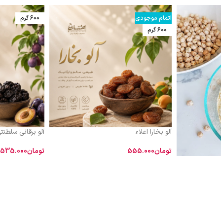
اتمام موجودی
600 گرم
600 گرم
آلو بخارا اعلاء
آلو برقانی سلطنت
تومان
555.000
تومان
535.000
اطلاعات بیشتر
افزودن به سبد 
طبیعت و مزاج
سرد و تر است. در کتاب
«دنبال طعم واقع
مخزن‌الادویه ذکر شده است که «آلوی
می‌گردید؟
ما می
خشک از تازه آن مقوی‌تر است».
که هم ظاهر براق
طعم طبیعی و بد
است. به همین دل