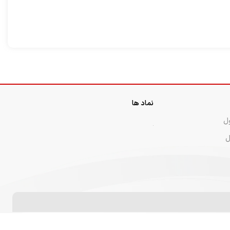
سرد و خشك است خواص : قابض و مقوى
تخاب را برای محصولاتمان
است و براى ازدياد حافظه و حدت ذهن و
خیال راحت خرید کنید.
آلو
تفريح قلب مفيد است. اشخاص سردمزاج
لفیقی از شیرینی ملایم و
براى تعديل سردى آن بهتر است با عسل يا
که هر دانه از آن،
دارچين يا مصطكى بخورند ولى براى
یت و تازگی است.
اشخاص گرم‏ مزاج تعديل آن ضرورتى ندارد
و به تنهايى آثار نيكوى آن را ظاهر مى‏ سازد.
آمله در
تقويت-قلب
بسيار مؤثر است
نماد ها
ل
ل