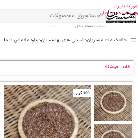
عبور به ناوبری
رفتن به محتوای اصلی
انتخاب دسته بندی
خانه
خدمات مشتریان
دانستنی های بهشتستان
درباره ما
تماس با ما
خانه
»
فروشگاه
»
بذر کتان قهوه ای
100 گرم