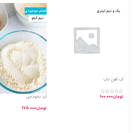
یک و نیم لیتری
اتمام موجودی
نیم کیلو
آب آهن تاب
تومان
100.000
آرد نخودچی
افزودن به سبد خرید
تومان
175.000
طبیعت آب آهن تاب: گرم و نسبتاً تر خواص
اطلاعات بیشتر
آب آهن تاب: رفع کم‌خونی