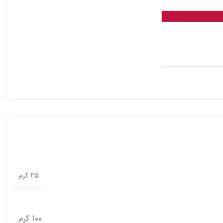
25 گرم
100 گرم