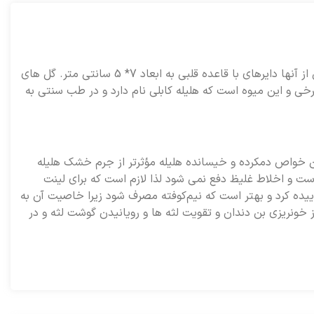
درخت ترميناليه كه ميوه آن را هليله كابلى گويند درختى است بزرگ به ارتفاع حدود 25- 20 متر. برگ ها متناوب، بيضى كشيده يا بعضى از آنها دايره‏اى با قاعده قلبى به ابعاد 7* 5 سانتى‏ متر. گل هاى
رخى و اين ميوه است كه هليله كابلى نام دارد و در طب سنتى به
 خواص دم‏كرده و خيسانده هليله مؤثرتر از جرم خشك هليله
ت و اخلاط غليظ دفع نمى‏ شود لذا لازم است كه براى لينت
اييده كرد و بهتر است كه نيم‏‌كوفته‏ مصرف شود زيرا خاصيت آن به
خونريزى بن دندان و تقويت لثه‏ ها و رويانيدن گوشت لثه و در