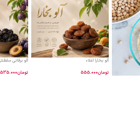
آلو بخارا اعلاء
آلو برقانی سلطنت
تومان
555.000
تومان
535.000
اطلاعات بیشتر
افزودن به سبد 
طبیعت و مزاج
سرد و تر است. در کتاب
«دنبال طعم واقع
مخزن‌الادویه ذکر شده است که «آلوی
می‌گردید؟
ما می
خشک از تازه آن مقوی‌تر است».
که هم ظاهر براق
طعم طبیعی و بد
است. به همین دل
استانداردهای ان
داریم تا شما با 
برقانی‌های ما، ت