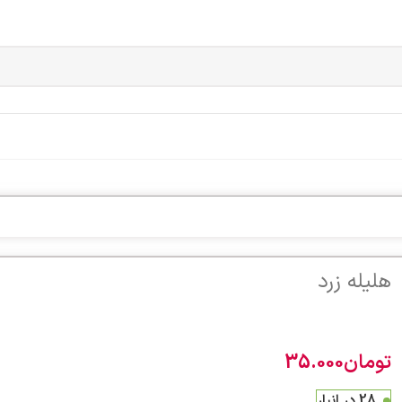
هلیله زرد
هلیله ها عموما سرد وخشک هستند.
تومان
35.000
28 در انبار