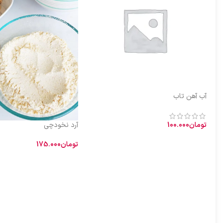
آب آهن تاب
تومان
100.000
آرد نخودچی
افزودن به سبد خرید
تومان
175.000
طبیعت آب آهن تاب: گرم و نسبتاً تر خواص
اطلاعات بیشتر
آب آهن تاب: رفع کم‌خونی