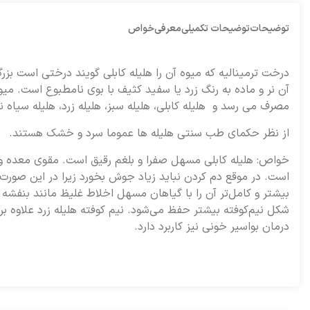
توضیحات
توضیحات تکمیلی
معرفی
خواص
آن نر و ماده به رنگ زرد يا سفيد كثيف با بوى نامطبوع است. مي
مصرف مى ‏رسد و هليله كابلى، هليله سبز، هليله زرد، هليله سياه ن
از نظر حكماى طب سنتى هليله ‏ها عموما سرد و خشك هستند.
خواص: هليله كابلى مسهل صفرا و بلغم رقيق است. مقوى معده و د
است. در موقع دم كردن نبايد زياد جوش بخورد زيرا در اين صورت 
بيشتر و كامل‏‌تر آن را با گياهان مسهل اخلاط غليظ مانند بنفشه و
شكل نيم‏‌كوفته بيشتر حفظ مى‏‌شود. نيم‏ كوفته هليله زرد علاوه
درمان بواسير خونى نيز كاربرد دارد.