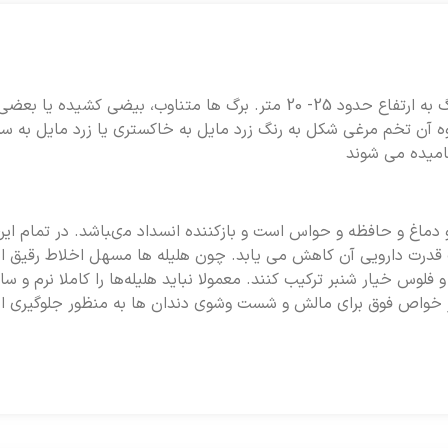
وه آن تخم ‏مرغى شكل به رنگ زرد مايل به خاكسترى يا زرد مايل به س
اميده مى‏ شوند
ماغ و حافظه و حواس است و بازكننده انسداد مى‏باشد. در تمام اين
قدرت دارويى آن كاهش مى‏ يابد. چون هليله‏ ها مسهل اخلاط رقيق اس
 فلوس خيار شنبر تركيب كنند. معمولا نبايد هليله‏‌ها را كاملا نرم و س
 بر خواص فوق براى مالش و شست‏ وشوى دندان ها به منظور جلوگيرى از 