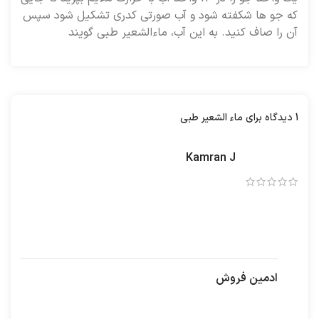
که جو ها شکفته شود و آب صورتی کدری تشکیل شود سپس
آن را صاف کنید. به این آب، ماءالشعیر طبی گویند
1 دیدگاه برای
ماء الشعیر طبی
Kamran J
–
1403-10-07
سلام اگر امکانش هست جو مرغوب که خودتون استفاده
میکنید موجود کنید بنده خیلی جاها گشتم مرغوب پیدا
نکردم،ممنون میشم فراهم کنید
ادمین فروش
–
1403-10-10
سلام و عرض ادب چشم انشاالله در هفته آینده موجود