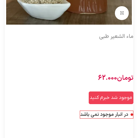
بزرگنمایی تصویر
ماء الشعیر طبی
یک واحد جو را در 14 واحد آب با حرارت ملایم بپزید تا جایی که
جو ها شکفته شود و آب صورتی کدری تشکیل شود سپس آن را
صاف کنید. به این آب، ماءالشعیر طبی گویند
تومان
62.000
موجود شد خبرم کنید
در انبار موجود نمی باشد